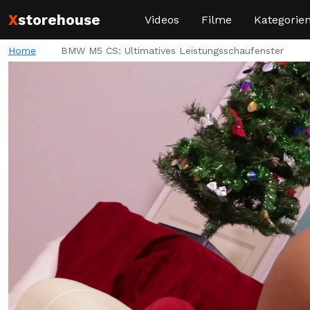
X
storehouse
Videos
Filme
Kategorie
Home
BMW M5 CS: Ultimatives Leistungsschaufenster