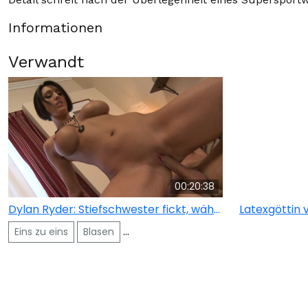
Informationen
Verwandt
00:20:38
Dylan Ryder: Stiefschwester fickt, während ihr gehörnter Bruder zusieht
Eins zu eins
Blasen
Gesichtsbesamung
Voyeurismus