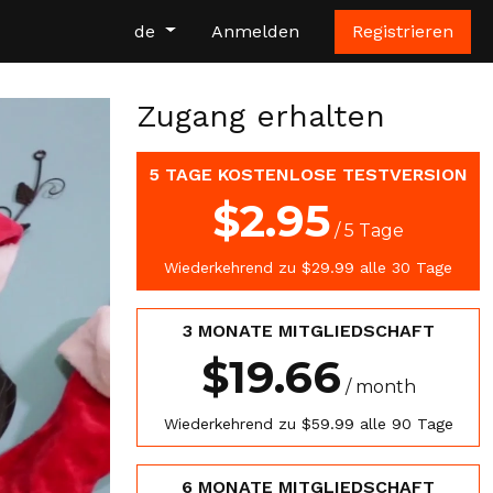
de
Anmelden
Registrieren
Zugang erhalten
5 TAGE KOSTENLOSE TESTVERSION
$2.95
/ 5 Tage
Wiederkehrend zu $29.99 alle 30 Tage
3 MONATE MITGLIEDSCHAFT
$19.66
/ month
Wiederkehrend zu $59.99 alle 90 Tage
6 MONATE MITGLIEDSCHAFT