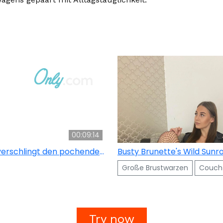
00:09:14
Latexgöttin verschlingt den pochenden Schwanz des gefesselten Sklaven
Rasierte Muschi
Hahnrei
Cunnilingus
Große Brustwarzen
Umgekehrtes Cowg
Couch
Try now