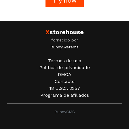
Try now
X
storehouse
fornecido por
BunnySystems
Termos de uso
Política de privacidade
DMCA
Contacto
18 U.S.C. 2257
Programa de afiliados
BunnyCMS