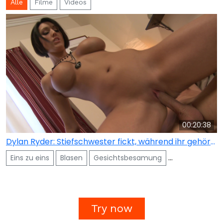
Alle
Filme
Videos
00:20:38
Dylan Ryder: Stiefschwester fickt, während ihr gehörnter Bruder zusieht
Eins zu eins
Blasen
Gesichtsbesamung
Voyeurismus
Try now