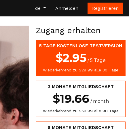
de
Anmelden
Registrieren
Zugang erhalten
5 TAGE KOSTENLOSE TESTVERSION
$2.95
/ 5 Tage
Wiederkehrend zu $29.99 alle 30 Tage
3 MONATE MITGLIEDSCHAFT
$19.66
/ month
Wiederkehrend zu $59.99 alle 90 Tage
6 MONATE MITGLIEDSCHAFT