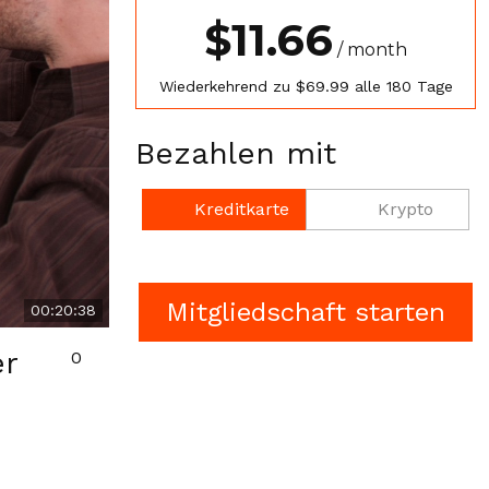
$11.66
/ month
Wiederkehrend zu $69.99 alle 180 Tage
Bezahlen mit
Kreditkarte
Krypto
00:20:38
er
0