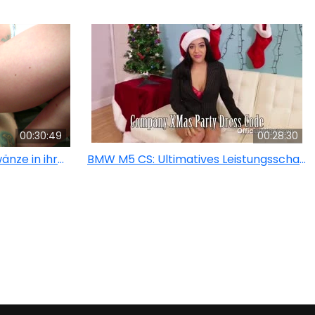
00:30:49
00:28:30
Anita Blue liebt große Schwänze in ihrem Arsch
BMW M5 CS: Ultimatives Leistungsschaufenster
ichtsbesamung
Arsch zu Mund
Großer Schwanz
Tittenfic