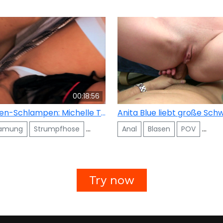
00:18:56
Schulmädchen-Schlampen: Michelle Thorne
samung
Strumpfhose
High-Heels
Anal
Blasen
POV
Ges
Try now