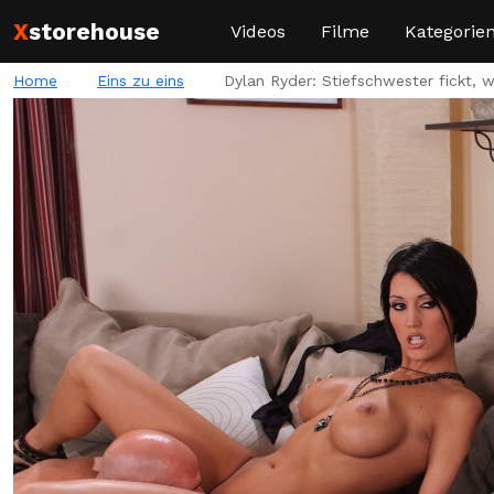
X
storehouse
Videos
Filme
Kategorie
Home
Eins zu eins
Dylan Ryder: Stiefschwester fickt, 